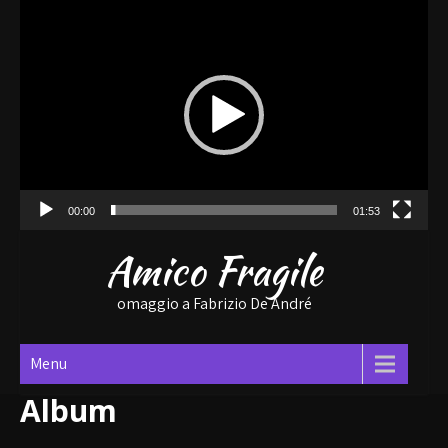
Skip
Video
to
content
Player
00:00
01:53
Amico Fragile
omaggio a Fabrizio De André
Menu
Album