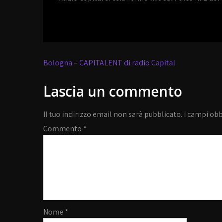
Navigazione
Bologna – CAPITALENT di radio Capital
articoli
Lascia un commento
Il tuo indirizzo email non sarà pubblicato.
I campi ob
Commento
*
Nome
*