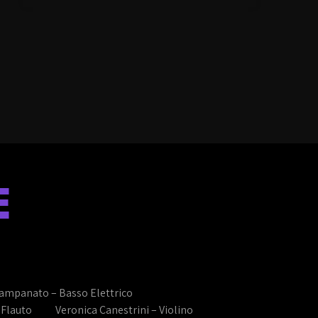
tasti
il
freccia
volume.
su/giù
per
aumentare
o
diminuire
il
volume.
E
ampanato – Basso Elettrico
– Flauto
Veronica Canestrini – Violino