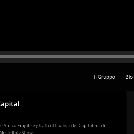
Il Gruppo
Bio
Capital
30
Amico Fragile
e gli altri 3 finalisti del
Capitalent
di
Music Italy Show
.